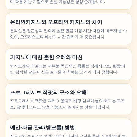
다 확률 기반 게임으로 손실 가능성은 항상 존재합니다.
온라인카지노와 오프라인 카지노의 차이
온라인은 접근성과 편의가 높은 만큼 이용 시간·지출이 빠르게 늘 수
있어, 오프라인보다 예산과 시간 관리가 더 중요합니다.
카지노에 대한 흔한 오해와 미신
카지노게임의 결과는 대부분 독립적인 확률로 정해지므로, 흐름·패
턴·임박설 같은 미신은 결과를 예측하는 근거가 되지 못합니다.
프로그레시브 잭팟의 구조와 오해
프로그레시브 잭팟은 여러 이용자의 배팅 일부가 쌓여 커지는 구조
로, 금액이 크다고 당첨 가능성이 높아지는 것은 아닙니다.
예산·자금 관리(뱅크롤) 방법
자금 관리는 이기기 위한 전략이 아니라 손실을 통제 가능한 범위로