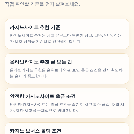
직접 확인할 기준을 먼저 살펴보세요.
카지노사이트 추천 기준
카지노사이트 추천은 광고 문구보다 투명한 정보, 보안, 약관, 이용
자 보호 정책을 기준으로 판단해야 합니다.
온라인카지노 추천 글 보는 법
온라인카지노 추천은 순위보다 약관·보안·출금 조건을 먼저 확인하
는 순서가 중요합니다.
안전한 카지노사이트 출금 조건
안전한 카지노사이트는 출금 조건을 숨기지 않고 최소 금액, 처리 시
간, 제한 사항을 구체적으로 안내합니다.
카지노 보너스 롤링 조건