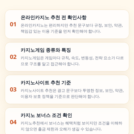
온라인카지노 추천 전 확인사항
01
온라인카지노는 편리하지만 추천 문구보다 규정, 보안, 약관,
책임감 있는 이용 기준을 먼저 확인해야 합니다.
카지노게임 종류와 특징
02
카지노게임은 게임마다 규칙, 속도, 변동성, 전략 요소가 다르
므로 구조를 알고 접근해야 합니다.
카지노사이트 추천 기준
03
카지노사이트 추천은 광고 문구보다 투명한 정보, 보안, 약관,
이용자 보호 정책을 기준으로 판단해야 합니다.
카지노 보너스 조건 확인
04
카지노추천에서 보너스는 혜택처럼 보이지만 조건을 이해하
지 않으면 출금 제한과 오해가 생길 수 있습니다.