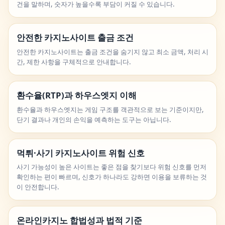
건을 말하며, 숫자가 높을수록 부담이 커질 수 있습니다.
안전한 카지노사이트 출금 조건
안전한 카지노사이트는 출금 조건을 숨기지 않고 최소 금액, 처리 시
간, 제한 사항을 구체적으로 안내합니다.
환수율(RTP)과 하우스엣지 이해
환수율과 하우스엣지는 게임 구조를 객관적으로 보는 기준이지만,
단기 결과나 개인의 손익을 예측하는 도구는 아닙니다.
먹튀·사기 카지노사이트 위험 신호
사기 가능성이 높은 사이트는 좋은 점을 찾기보다 위험 신호를 먼저
확인하는 편이 빠르며, 신호가 하나라도 강하면 이용을 보류하는 것
이 안전합니다.
온라인카지노 합법성과 법적 기준