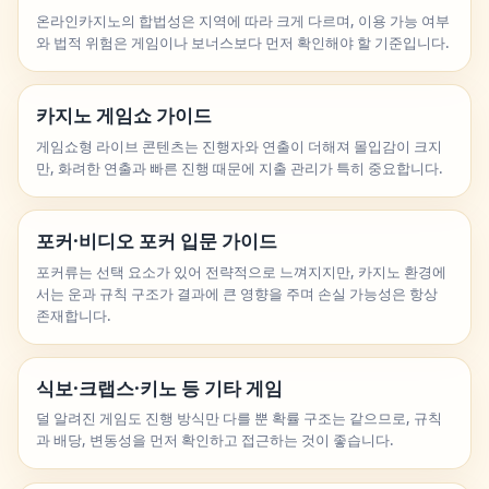
온라인카지노의 합법성은 지역에 따라 크게 다르며, 이용 가능 여부
와 법적 위험은 게임이나 보너스보다 먼저 확인해야 할 기준입니다.
카지노 게임쇼 가이드
게임쇼형 라이브 콘텐츠는 진행자와 연출이 더해져 몰입감이 크지
만, 화려한 연출과 빠른 진행 때문에 지출 관리가 특히 중요합니다.
포커·비디오 포커 입문 가이드
포커류는 선택 요소가 있어 전략적으로 느껴지지만, 카지노 환경에
서는 운과 규칙 구조가 결과에 큰 영향을 주며 손실 가능성은 항상
존재합니다.
식보·크랩스·키노 등 기타 게임
덜 알려진 게임도 진행 방식만 다를 뿐 확률 구조는 같으므로, 규칙
과 배당, 변동성을 먼저 확인하고 접근하는 것이 좋습니다.