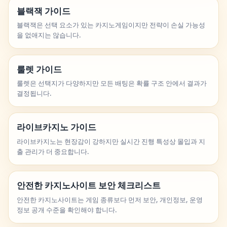
블랙잭 가이드
블랙잭은 선택 요소가 있는 카지노게임이지만 전략이 손실 가능성
을 없애지는 않습니다.
룰렛 가이드
룰렛은 선택지가 다양하지만 모든 배팅은 확률 구조 안에서 결과가
결정됩니다.
라이브카지노 가이드
라이브카지노는 현장감이 강하지만 실시간 진행 특성상 몰입과 지
출 관리가 더 중요합니다.
안전한 카지노사이트 보안 체크리스트
안전한 카지노사이트는 게임 종류보다 먼저 보안, 개인정보, 운영
정보 공개 수준을 확인해야 합니다.