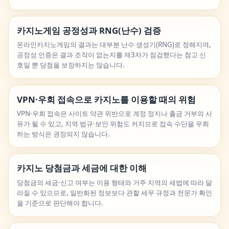
카지노게임 공정성과 RNG(난수) 검증
온라인카지노게임의 결과는 대부분 난수 생성기(RNG)로 정해지며,
공정성 인증은 결과 조작이 없는지를 제3자가 점검했다는 참고 신
호일 뿐 당첨을 보장하지는 않습니다.
VPN·우회 접속으로 카지노를 이용할 때의 위험
VPN·우회 접속은 사이트 약관 위반으로 계정 정지나 출금 거부의 사
유가 될 수 있고, 지역 법규·보안 위험도 커지므로 접속 수단을 우회
하는 방식은 권장되지 않습니다.
카지노 당첨금과 세금에 대한 이해
당첨금의 세금·신고 여부는 이용 형태와 거주 지역의 세법에 따라 달
라질 수 있으므로, 일반화된 정보보다 관할 세무 규정과 전문가 확인
을 기준으로 판단해야 합니다.