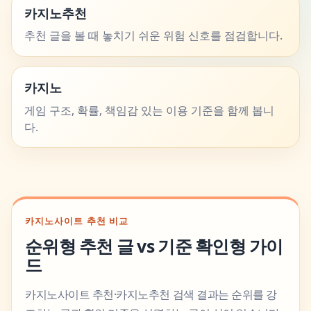
카지노추천
추천 글을 볼 때 놓치기 쉬운 위험 신호를 점검합니다.
카지노
게임 구조, 확률, 책임감 있는 이용 기준을 함께 봅니
다.
카지노사이트 추천 비교
순위형 추천 글 vs 기준 확인형 가이
드
카지노사이트 추천·카지노추천 검색 결과는 순위를 강