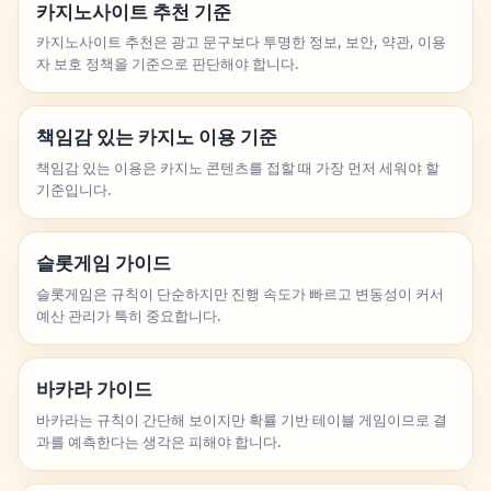
카지노사이트 추천 기준
카지노사이트 추천은 광고 문구보다 투명한 정보, 보안, 약관, 이용
자 보호 정책을 기준으로 판단해야 합니다.
책임감 있는 카지노 이용 기준
책임감 있는 이용은 카지노 콘텐츠를 접할 때 가장 먼저 세워야 할
기준입니다.
슬롯게임 가이드
슬롯게임은 규칙이 단순하지만 진행 속도가 빠르고 변동성이 커서
예산 관리가 특히 중요합니다.
바카라 가이드
바카라는 규칙이 간단해 보이지만 확률 기반 테이블 게임이므로 결
과를 예측한다는 생각은 피해야 합니다.