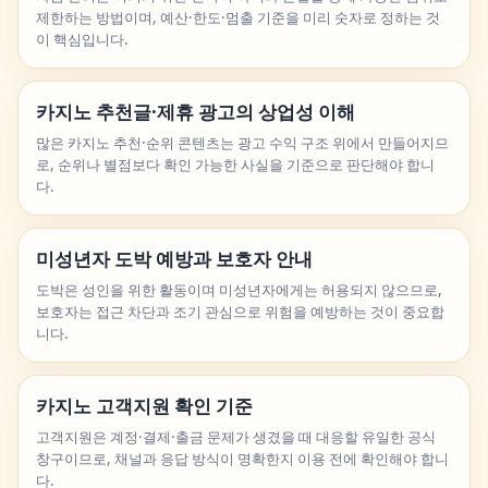
제한하는 방법이며, 예산·한도·멈출 기준을 미리 숫자로 정하는 것
이 핵심입니다.
카지노 추천글·제휴 광고의 상업성 이해
많은 카지노 추천·순위 콘텐츠는 광고 수익 구조 위에서 만들어지므
로, 순위나 별점보다 확인 가능한 사실을 기준으로 판단해야 합니
다.
미성년자 도박 예방과 보호자 안내
도박은 성인을 위한 활동이며 미성년자에게는 허용되지 않으므로,
보호자는 접근 차단과 조기 관심으로 위험을 예방하는 것이 중요합
니다.
카지노 고객지원 확인 기준
고객지원은 계정·결제·출금 문제가 생겼을 때 대응할 유일한 공식
창구이므로, 채널과 응답 방식이 명확한지 이용 전에 확인해야 합니
다.