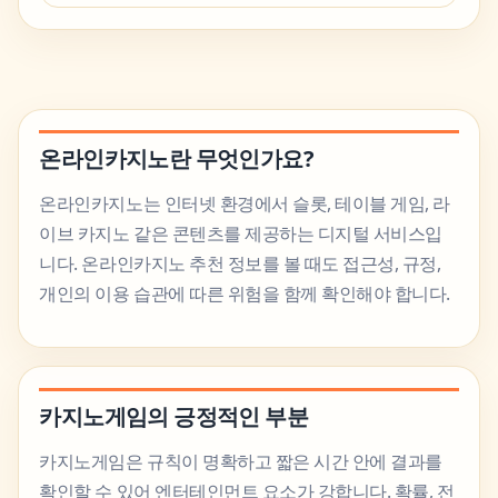
온라인카지노란 무엇인가요?
온라인카지노는 인터넷 환경에서 슬롯, 테이블 게임, 라
이브 카지노 같은 콘텐츠를 제공하는 디지털 서비스입
니다. 온라인카지노 추천 정보를 볼 때도 접근성, 규정,
개인의 이용 습관에 따른 위험을 함께 확인해야 합니다.
카지노게임의 긍정적인 부분
카지노게임은 규칙이 명확하고 짧은 시간 안에 결과를
확인할 수 있어 엔터테인먼트 요소가 강합니다. 확률, 전