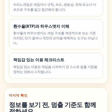
카지노게임은 게임마다 규칙, 속도, 변동성, 전략 요소가 다
르므로 구조를 알고 접근해야 합니다.
환수율(RTP)과 하우스엣지 이해
환수율과 하우스엣지는 게임 구조를 객관적으로 보는 기준
이지만, 단기 결과나 개인의 손익을 예측하는 도구는 아닙니
다.
책임감 있는 이용 체크리스트
책임감 있는 이용은 게임을 시작하기 전 스스로 멈출 기준을
정하는 것에서 시작됩니다.
마지막 확인
정보를 보기 전, 멈출 기준도 함께
정하세요