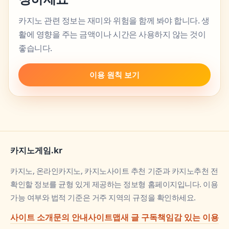
카지노 관련 정보는 재미와 위험을 함께 봐야 합니다. 생
활에 영향을 주는 금액이나 시간은 사용하지 않는 것이
좋습니다.
이용 원칙 보기
카지노게임.kr
카지노, 온라인카지노, 카지노사이트 추천 기준과 카지노추천 전
확인할 정보를 균형 있게 제공하는 정보형 홈페이지입니다. 이용
가능 여부와 법적 기준은 거주 지역의 규정을 확인하세요.
사이트 소개
문의 안내
사이트맵
새 글 구독
책임감 있는 이용