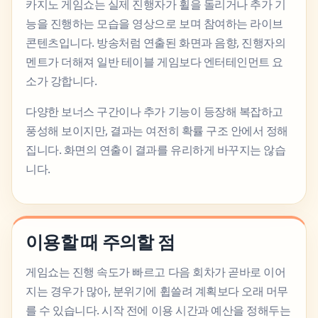
카지노 게임쇼는 실제 진행자가 휠을 돌리거나 추가 기
능을 진행하는 모습을 영상으로 보며 참여하는 라이브
콘텐츠입니다. 방송처럼 연출된 화면과 음향, 진행자의
멘트가 더해져 일반 테이블 게임보다 엔터테인먼트 요
소가 강합니다.
다양한 보너스 구간이나 추가 기능이 등장해 복잡하고
풍성해 보이지만, 결과는 여전히 확률 구조 안에서 정해
집니다. 화면의 연출이 결과를 유리하게 바꾸지는 않습
니다.
이용할 때 주의할 점
게임쇼는 진행 속도가 빠르고 다음 회차가 곧바로 이어
지는 경우가 많아, 분위기에 휩쓸려 계획보다 오래 머무
를 수 있습니다. 시작 전에 이용 시간과 예산을 정해두는