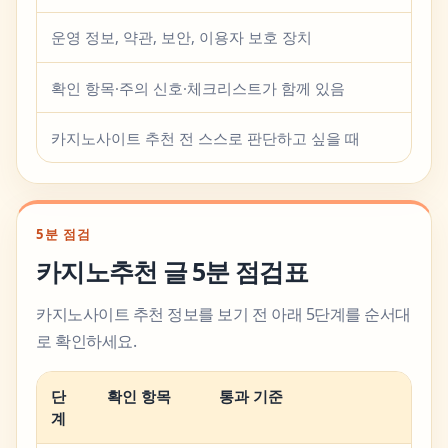
운영 정보, 약관, 보안, 이용자 보호 장치
확인 항목·주의 신호·체크리스트가 함께 있음
카지노사이트 추천 전 스스로 판단하고 싶을 때
5분 점검
카지노추천 글 5분 점검표
카지노사이트 추천 정보를 보기 전 아래 5단계를 순서대
로 확인하세요.
단
확인 항목
통과 기준
계