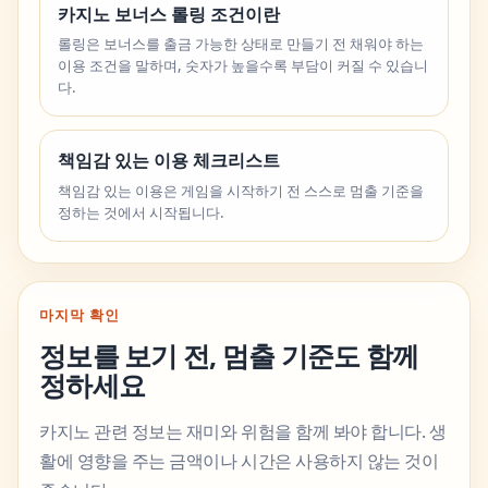
카지노 보너스 롤링 조건이란
롤링은 보너스를 출금 가능한 상태로 만들기 전 채워야 하는
이용 조건을 말하며, 숫자가 높을수록 부담이 커질 수 있습니
다.
책임감 있는 이용 체크리스트
책임감 있는 이용은 게임을 시작하기 전 스스로 멈출 기준을
정하는 것에서 시작됩니다.
마지막 확인
정보를 보기 전, 멈출 기준도 함께
정하세요
카지노 관련 정보는 재미와 위험을 함께 봐야 합니다. 생
활에 영향을 주는 금액이나 시간은 사용하지 않는 것이