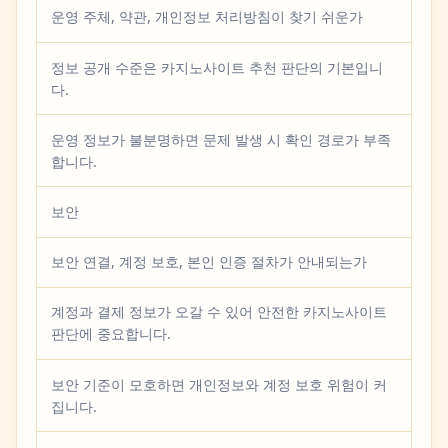
운영 주체, 약관, 개인정보 처리방침이 찾기 쉬운가
정보 공개 수준은 카지노사이트 추천 판단의 기본입니
다.
운영 정보가 불분명하면 문제 발생 시 확인 경로가 부족
합니다.
보안
보안 연결, 계정 보호, 본인 인증 절차가 안내되는가
계정과 결제 정보가 오갈 수 있어 안전한 카지노사이트
판단에 중요합니다.
보안 기준이 모호하면 개인정보와 계정 보호 위험이 커
집니다.