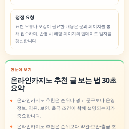
정정 요청
표현 오류나 보강이 필요한 내용은 문의 페이지를 통
해 접수하며, 반영 시 해당 페이지의 업데이트 일자를
갱신합니다.
한눈에 보기
온라인카지노 추천 글 보는 법
30초
요약
온라인카지노 추천은 순위나 광고 문구보다 운영
정보, 약관, 보안, 출금 조건이 함께 설명되는지가
중요합니다.
온라인카지노 추천은 순위보다 약관·보안·출금 조