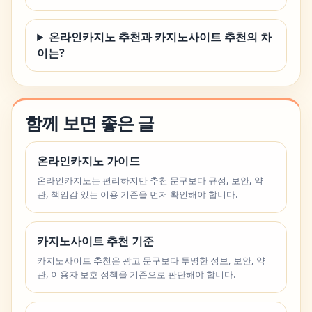
온라인카지노 추천과 카지노사이트 추천의 차
이는?
함께 보면 좋은 글
온라인카지노 가이드
온라인카지노는 편리하지만 추천 문구보다 규정, 보안, 약
관, 책임감 있는 이용 기준을 먼저 확인해야 합니다.
카지노사이트 추천 기준
카지노사이트 추천은 광고 문구보다 투명한 정보, 보안, 약
관, 이용자 보호 정책을 기준으로 판단해야 합니다.