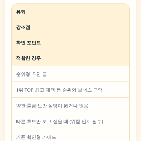
유형
강조점
확인 포인트
적합한 경우
순위형 추천 글
1위·TOP·최고 혜택 등 순위와 보너스 금액
약관·출금·보안 설명이 짧거나 없음
빠른 후보만 보고 싶을 때 (위험 인지 필수)
기준 확인형 가이드