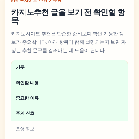
카지노사이트 추천 기준표
카지노추천 글을 보기 전 확인할 항
목
카지노사이트 추천은 단순한 순위보다 확인 가능한 정
보가 중요합니다. 아래 항목이 함께 설명되는지 보면 과
장된 추천 문구를 걸러내는 데 도움이 됩니다.
기준
확인할 내용
중요한 이유
주의 신호
운영 정보