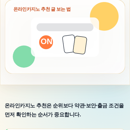
온라인카지노 추천 글 보는 법
카
지
노
게
ON
임
카
지
노
사
이
트
온라인카지노 추천은 순위보다 약관·보안·출금 조건을
추
먼저 확인하는 순서가 중요합니다.
천