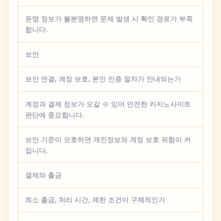
운영 정보가 불분명하면 문제 발생 시 확인 경로가 부족
합니다.
보안
보안 연결, 계정 보호, 본인 인증 절차가 안내되는가
계정과 결제 정보가 오갈 수 있어 안전한 카지노사이트
판단에 중요합니다.
보안 기준이 모호하면 개인정보와 계정 보호 위험이 커
집니다.
결제와 출금
최소 출금, 처리 시간, 제한 조건이 구체적인가