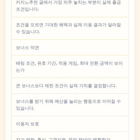
카지노추천 글에서 가장 자주 놓치는 부분이 실제 출금
조건입니다.
조건을 모르면 기대한 혜택과 실제 이용 결과가 달라질
수 있습니다.
보너스 약관
배팅 조건, 유효 기간, 적용 게임, 최대 전환 금액이 보이
는가
큰 보너스보다 제한 조건이 실제 가치를 결정합니다.
보너스를 받기 위해 예산을 늘리는 행동으로 이어질 수
있습니다.
이용자 보호
자가 제한, 휴식, 고객지원, 문의 채널이 명확한가