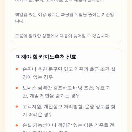
책임감 있는 이용 장치는 과몰입 위험을 줄이는 기준입
니다.
도움이 필요한 상황에서 대응이 늦어질 수 있습니다.
피해야 할 카지노추천 신호
순위나 추천 문구만 있고 약관과 출금 조건 설
명이 없는 경우
보너스 금액만 강조하고 배팅 조건, 유효 기
간, 게임 제한을 숨기는 경우
고객지원, 개인정보 처리방침, 운영 정보를 찾
기 어려운 경우
손실 가능성이나 책임감 있는 이용 기준을 전