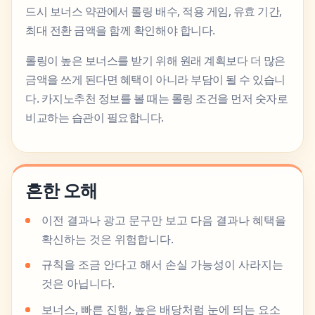
드시 보너스 약관에서 롤링 배수, 적용 게임, 유효 기간,
최대 전환 금액을 함께 확인해야 합니다.
롤링이 높은 보너스를 받기 위해 원래 계획보다 더 많은
금액을 쓰게 된다면 혜택이 아니라 부담이 될 수 있습니
다. 카지노추천 정보를 볼 때는 롤링 조건을 먼저 숫자로
비교하는 습관이 필요합니다.
흔한 오해
이전 결과나 광고 문구만 보고 다음 결과나 혜택을
확신하는 것은 위험합니다.
규칙을 조금 안다고 해서 손실 가능성이 사라지는
것은 아닙니다.
보너스, 빠른 진행, 높은 배당처럼 눈에 띄는 요소