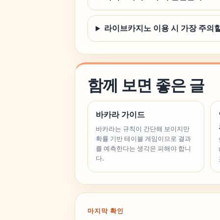
라이브카지노 이용 시 가장 주의
함께 보면 좋은 글
바카라 가이드
바카라는 규칙이 간단해 보이지만
확률 기반 테이블 게임이므로 결과
를 예측한다는 생각은 피해야 합니
다.
마지막 확인