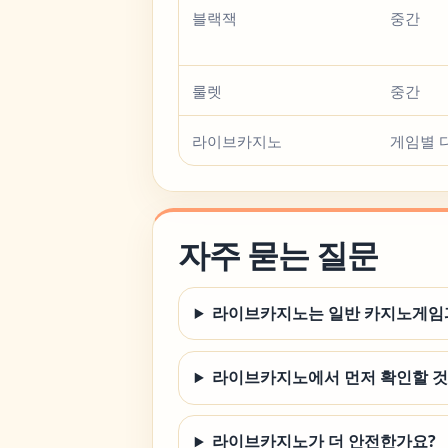
블랙잭
중간
룰렛
중간
라이브카지노
게임별 
자주 묻는 질문
라이브카지노는 일반 카지노게임
라이브카지노에서 먼저 확인할 것
라이브카지노가 더 안전한가요?