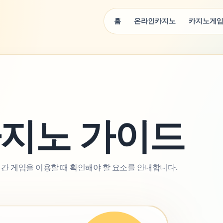
홈
온라인카지노
카지노게
지노 가이드
간 게임을 이용할 때 확인해야 할 요소를 안내합니다.