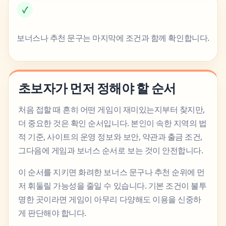
✓
보너스나 추천 문구는 마지막에 조건과 함께 확인합니다.
초보자가 먼저 정해야 할 순서
처음 접할 때 흔히 어떤 게임이 재미있는지부터 찾지만,
더 중요한 것은 확인 순서입니다. 본인이 속한 지역의 법
적 기준, 사이트의 운영 정보와 보안, 약관과 출금 조건,
그다음에 게임과 보너스 순서로 보는 것이 안전합니다.
이 순서를 지키면 화려한 보너스 문구나 추천 순위에 먼
저 휘둘릴 가능성을 줄일 수 있습니다. 기본 조건이 불투
명한 곳이라면 게임이 아무리 다양해도 이용을 신중하
게 판단해야 합니다.