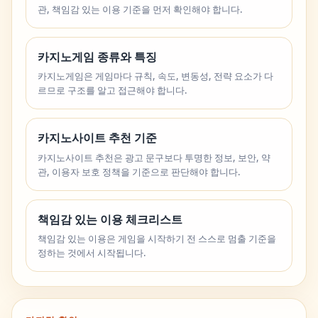
관, 책임감 있는 이용 기준을 먼저 확인해야 합니다.
카지노게임 종류와 특징
카지노게임은 게임마다 규칙, 속도, 변동성, 전략 요소가 다
르므로 구조를 알고 접근해야 합니다.
카지노사이트 추천 기준
카지노사이트 추천은 광고 문구보다 투명한 정보, 보안, 약
관, 이용자 보호 정책을 기준으로 판단해야 합니다.
책임감 있는 이용 체크리스트
책임감 있는 이용은 게임을 시작하기 전 스스로 멈출 기준을
정하는 것에서 시작됩니다.