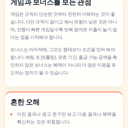
게임과 보너스를 보는 관점
게임은 규칙이 단순한 것부터 천천히 이해하는 것이 좋
습니다. 다만 규칙이 쉽다고 해서 위험이 낮은 것은 아니
며, 진행이 빠른 게임일수록 반복 참여로 지출이 늘기 쉽
다는 점을 기억해야 합니다.
보너스는 마지막에, 그것도 형태보다 조건을 먼저 봐야
합니다. 배팅 조건(롤링), 유효 기간, 출금 가능 금액을 확
인하지 않은 보너스는 혜택이 아니라 더 많은 이용을 유
도하는 장치가 될 수 있습니다.
흔한 오해
이전 결과나 광고 문구만 보고 다음 결과나 혜택을
확신하는 것은 위험합니다.