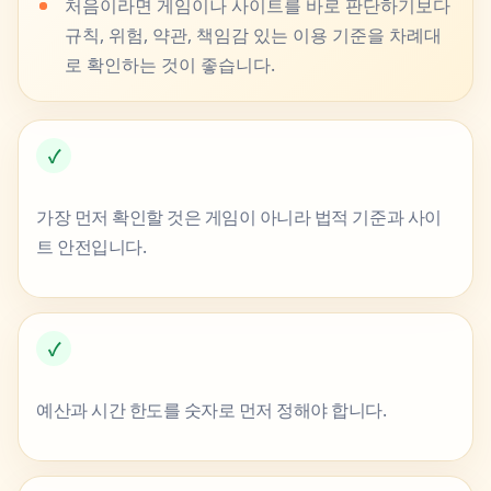
처음이라면 게임이나 사이트를 바로 판단하기보다
규칙, 위험, 약관, 책임감 있는 이용 기준을 차례대
로 확인하는 것이 좋습니다.
✓
가장 먼저 확인할 것은 게임이 아니라 법적 기준과 사이
트 안전입니다.
✓
예산과 시간 한도를 숫자로 먼저 정해야 합니다.