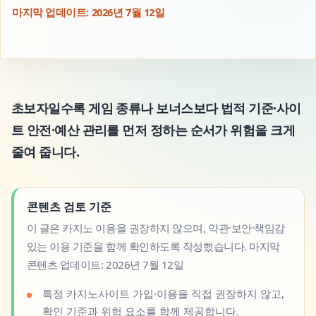
마지막 업데이트:
2026년 7월 12일
카
지
노
게
임
초보자일수록 게임 종류나 보너스보다 법적 기준·사이
트 안전·예산 관리를 먼저 정하는 순서가 위험을 크게
카
줄여 줍니다.
지
노
사
콘텐츠 검토 기준
이
이 글은 카지노 이용을 권장하지 않으며, 약관·보안·책임감
트
있는 이용 기준을 함께 확인하도록 작성했습니다. 마지막
추
콘텐츠 업데이트:
2026년 7월 12일
천
특정 카지노사이트 가입·이용을 직접 권장하지 않고,
확인 기준과 위험 요소를 함께 제공합니다.