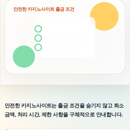
안전한 카지노사이트 출금 조건
카
지
노
게
임
카
지
노
사
이
트
안전한 카지노사이트는 출금 조건을 숨기지 않고 최소
추
금액, 처리 시간, 제한 사항을 구체적으로 안내합니다.
천