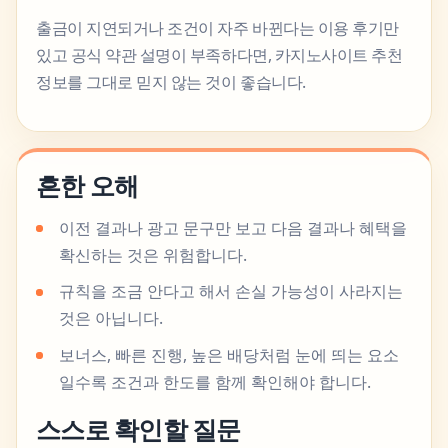
출금이 지연되거나 조건이 자주 바뀐다는 이용 후기만
있고 공식 약관 설명이 부족하다면, 카지노사이트 추천
정보를 그대로 믿지 않는 것이 좋습니다.
흔한 오해
이전 결과나 광고 문구만 보고 다음 결과나 혜택을
확신하는 것은 위험합니다.
규칙을 조금 안다고 해서 손실 가능성이 사라지는
것은 아닙니다.
보너스, 빠른 진행, 높은 배당처럼 눈에 띄는 요소
일수록 조건과 한도를 함께 확인해야 합니다.
스스로 확인할 질문