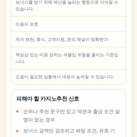
보너스를 받기 위해 예산을 늘리는 행동으로 이어질 수
있습니다.
이용자 보호
자가 제한, 휴식, 고객지원, 문의 채널이 명확한가
책임감 있는 이용 장치는 과몰입 위험을 줄이는 기준입
니다.
도움이 필요한 상황에서 대응이 늦어질 수 있습니다.
피해야 할 카지노추천 신호
순위나 추천 문구만 있고 약관과 출금 조건 설
명이 없는 경우
보너스 금액만 강조하고 배팅 조건, 유효 기