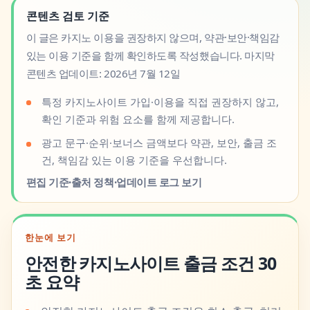
책
콘텐츠 검토 기준
임
이 글은 카지노 이용을 권장하지 않으며, 약관·보안·책임감
감
있는 이용 기준을 함께 확인하도록 작성했습니다. 마지막
있
콘텐츠 업데이트:
2026년 7월 12일
는
이
특정 카지노사이트 가입·이용을 직접 권장하지 않고,
확인 기준과 위험 요소를 함께 제공합니다.
용
광고 문구·순위·보너스 금액보다 약관, 보안, 출금 조
건, 책임감 있는 이용 기준을 우선합니다.
편집 기준·출처 정책·업데이트 로그 보기
한눈에 보기
안전한 카지노사이트 출금 조건
30
초 요약