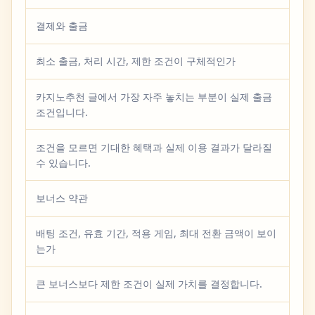
결제와 출금
최소 출금, 처리 시간, 제한 조건이 구체적인가
카지노추천 글에서 가장 자주 놓치는 부분이 실제 출금
조건입니다.
조건을 모르면 기대한 혜택과 실제 이용 결과가 달라질
수 있습니다.
보너스 약관
배팅 조건, 유효 기간, 적용 게임, 최대 전환 금액이 보이
는가
큰 보너스보다 제한 조건이 실제 가치를 결정합니다.