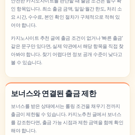
안전한 카지노사이트를 판단할 때 출금 조건은 필수 확
인 항목입니다. 최소 출금 금액, 일일·월간 한도, 처리 소
요 시간, 수수료, 본인 확인 절차가 구체적으로 적혀 있
어야 합니다.
카지노사이트 추천 글에 출금 조건이 없거나 ‘빠른 출금’
같은 문구만 있다면, 실제 약관에서 해당 항목을 직접 찾
아봐야 합니다. 찾기 어렵다면 정보 공개 수준이 낮다고
볼 수 있습니다.
보너스와 연결된 출금 제한
보너스를 받은 상태에서는 롤링 조건을 채우기 전까지
출금이 제한될 수 있습니다. 카지노추천 글에서 보너스
를 강조한다면, 출금 가능 시점과 제한 금액을 함께 확인
해야 합니다.