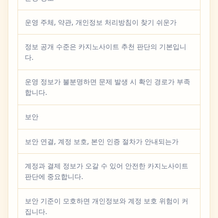
운영 주체, 약관, 개인정보 처리방침이 찾기 쉬운가
정보 공개 수준은 카지노사이트 추천 판단의 기본입니
다.
운영 정보가 불분명하면 문제 발생 시 확인 경로가 부족
합니다.
보안
보안 연결, 계정 보호, 본인 인증 절차가 안내되는가
계정과 결제 정보가 오갈 수 있어 안전한 카지노사이트
판단에 중요합니다.
보안 기준이 모호하면 개인정보와 계정 보호 위험이 커
집니다.