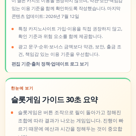
이 글은 카지노 이용을 권장하지 않으며, 약관·보안·책임감
책
있는 이용 기준을 함께 확인하도록 작성했습니다. 마지막
임
콘텐츠 업데이트:
2026년 7월 12일
감
특정 카지노사이트 가입·이용을 직접 권장하지 않고,
있
확인 기준과 위험 요소를 함께 제공합니다.
는
이
광고 문구·순위·보너스 금액보다 약관, 보안, 출금 조
용
건, 책임감 있는 이용 기준을 우선합니다.
편집 기준·출처 정책·업데이트 로그 보기
한눈에 보기
슬롯게임 가이드
30초 요약
슬롯게임은 버튼 조작으로 릴이 돌아가고 정해진
조합에 따라 결과가 나오는 게임입니다. 진행이 빠
르기 때문에 예산과 시간을 정해두는 것이 중요합