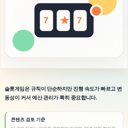
카
지
7
★
7
노
게
임
카
지
노
사
슬롯게임은 규칙이 단순하지만 진행 속도가 빠르고 변
이
동성이 커서 예산 관리가 특히 중요합니다.
트
추
천
콘텐츠 검토 기준