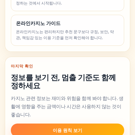
정하는 것에서 시작됩니다.
온라인카지노 가이드
온라인카지노는 편리하지만 추천 문구보다 규정, 보안, 약
관, 책임감 있는 이용 기준을 먼저 확인해야 합니다.
마지막 확인
정보를 보기 전, 멈출 기준도 함께
정하세요
카지노 관련 정보는 재미와 위험을 함께 봐야 합니다. 생
활에 영향을 주는 금액이나 시간은 사용하지 않는 것이
좋습니다.
이용 원칙 보기