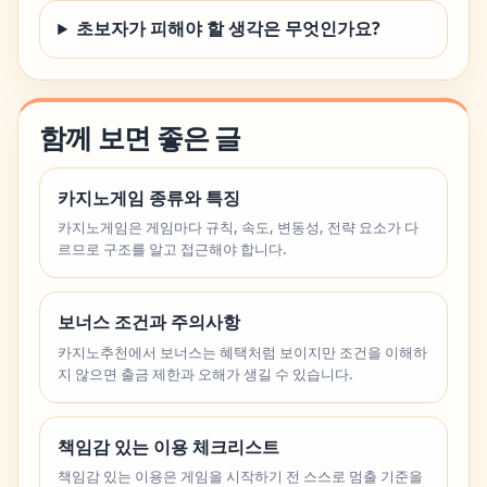
초보자가 피해야 할 생각은 무엇인가요?
함께 보면 좋은 글
카지노게임 종류와 특징
카지노게임은 게임마다 규칙, 속도, 변동성, 전략 요소가 다
르므로 구조를 알고 접근해야 합니다.
보너스 조건과 주의사항
카지노추천에서 보너스는 혜택처럼 보이지만 조건을 이해하
지 않으면 출금 제한과 오해가 생길 수 있습니다.
책임감 있는 이용 체크리스트
책임감 있는 이용은 게임을 시작하기 전 스스로 멈출 기준을