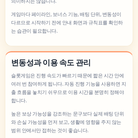
의미하지는 않습니다.
게임마다 페이라인, 보너스 기능, 배팅 단위, 변동성이
다르므로 시작하기 전에 안내 화면과 규칙표를 확인하
는 습관이 필요합니다.
변동성과 이용 속도 관리
슬롯게임은 진행 속도가 빠르기 때문에 짧은 시간 안에
여러 번 참여하게 됩니다. 자동 진행 기능을 사용하면 지
출 흐름을 놓치기 쉬우므로 이용 시간을 분명히 정해야
합니다.
높은 보상 가능성을 강조하는 문구보다 실제 배팅 단위
와 손실 가능성을 먼저 보고, 생활에 영향을 주지 않는
범위 안에서만 접하는 것이 좋습니다.