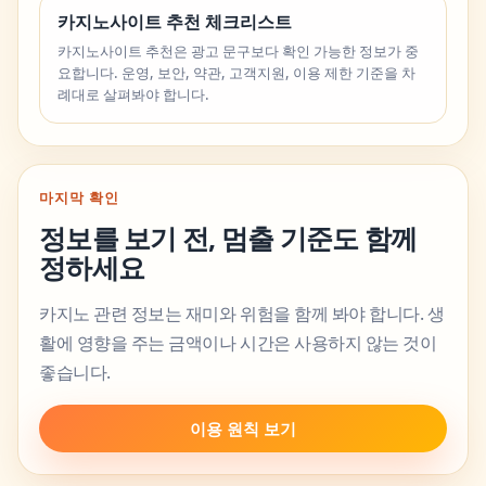
카지노사이트 추천 체크리스트
카지노사이트 추천은 광고 문구보다 확인 가능한 정보가 중
요합니다. 운영, 보안, 약관, 고객지원, 이용 제한 기준을 차
례대로 살펴봐야 합니다.
마지막 확인
정보를 보기 전, 멈출 기준도 함께
정하세요
카지노 관련 정보는 재미와 위험을 함께 봐야 합니다. 생
활에 영향을 주는 금액이나 시간은 사용하지 않는 것이
좋습니다.
이용 원칙 보기