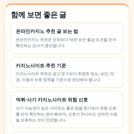
함께 보면 좋은 글
온라인카지노 추천 글 보는 법
온라인카지노 추천은 순위보다 약관·보안·출금 조건을 먼저
확인하는 순서가 중요합니다.
카지노사이트 추천 기준
카지노사이트 추천은 광고 문구보다 투명한 정보, 보안, 약
관, 이용자 보호 정책을 기준으로 판단해야 합니다.
먹튀·사기 카지노사이트 위험 신호
사기 가능성이 높은 사이트는 좋은 점을 찾기보다 위험 신호
를 먼저 확인하는 편이 빠르며, 신호가 하나라도 강하면 이용
을 보류하는 것이 안전합니다.