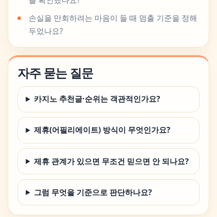
을 확인했나요?
손실을 만회하려는 마음이 들 때 멈출 기준을 정해
두었나요?
자주 묻는 질문
카지노 추천글·순위는 객관적인가요?
제휴(어필리에이트) 방식이 무엇인가요?
제휴 관계가 있으면 무조건 믿으면 안 되나요?
그럼 무엇을 기준으로 판단하나요?