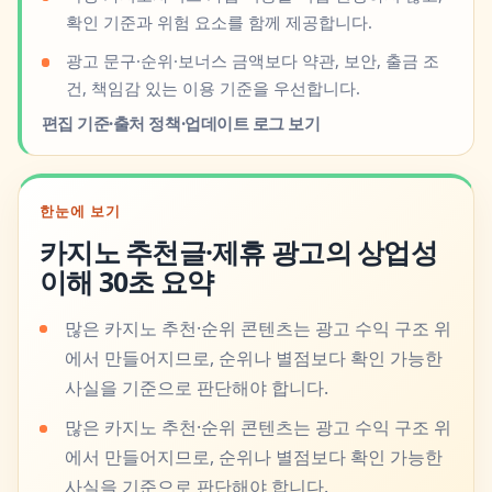
책
확인 기준과 위험 요소를 함께 제공합니다.
임
광고 문구·순위·보너스 금액보다 약관, 보안, 출금 조
감
건, 책임감 있는 이용 기준을 우선합니다.
있
편집 기준·출처 정책·업데이트 로그 보기
는
이
용
한눈에 보기
카지노 추천글·제휴 광고의 상업성
이해
30초 요약
많은 카지노 추천·순위 콘텐츠는 광고 수익 구조 위
에서 만들어지므로, 순위나 별점보다 확인 가능한
사실을 기준으로 판단해야 합니다.
많은 카지노 추천·순위 콘텐츠는 광고 수익 구조 위
에서 만들어지므로, 순위나 별점보다 확인 가능한
사실을 기준으로 판단해야 합니다.