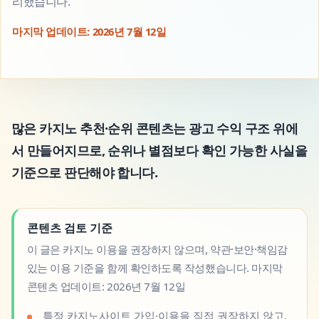
리했습니다.
카
마지막 업데이트:
2026년 7월 12일
지
노
게
임
많은 카지노 추천·순위 콘텐츠는 광고 수익 구조 위에
서 만들어지므로, 순위나 별점보다 확인 가능한 사실을
카
지
기준으로 판단해야 합니다.
노
사
이
콘텐츠 검토 기준
트
이 글은 카지노 이용을 권장하지 않으며, 약관·보안·책임감
추
있는 이용 기준을 함께 확인하도록 작성했습니다. 마지막
천
콘텐츠 업데이트:
2026년 7월 12일
특정 카지노사이트 가입·이용을 직접 권장하지 않고,